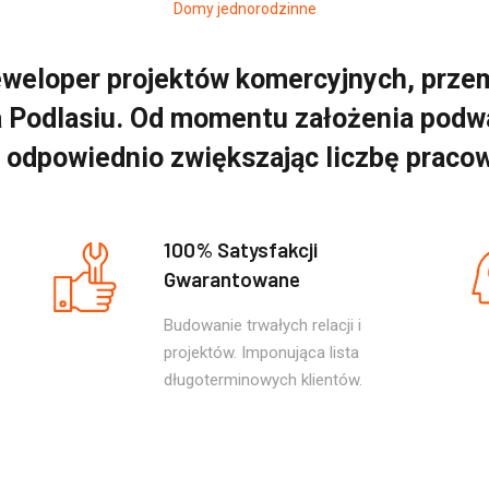
Domy jednorodzinne
weloper projektów komercyjnych, prze
 Podlasiu. Od momentu założenia podwa
, odpowiednio zwiększając liczbę praco
100% Satysfakcji
Gwarantowane
Budowanie trwałych relacji i
projektów. Imponująca lista
długoterminowych klientów.