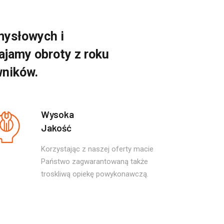
mysłowych i
jamy obroty z roku
wników.
Wysoka
Jakość
Korzystając z naszej oferty macie
Państwo zagwarantowaną także
troskliwą opiekę powykonawczą.