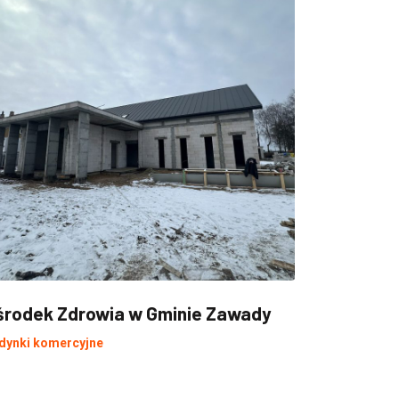
środek Zdrowia w Gminie Zawady
Silos na 
dynki komercyjne
Obiekty roln