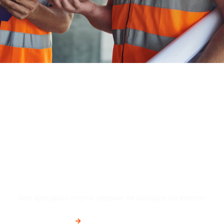
Więcej pytań?
Nasi specjaliści chętnie odpowie na nurtujące cię kwestie
Zadaj pytanie